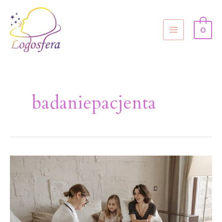
0
badaniepacjenta