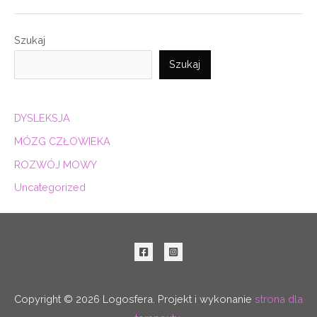
Szukaj
Szukaj
DYSLEKSJA
MÓZG CZŁOWIEKA
ROZWÓJ MOWY
Uncategorized
Copyright © 2026 Logosfera. Projekt i wykonanie
strona dla