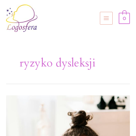
0
ryzyko dysleksji