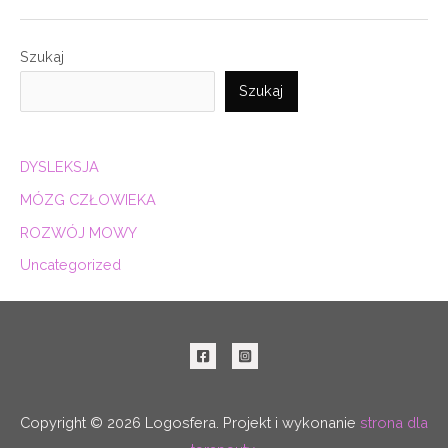
Szukaj
Szukaj
DYSLEKSJA
MÓZG CZŁOWIEKA
ROZWÓJ MOWY
Uncategorized
Copyright © 2026 Logosfera. Projekt i wykonanie
strona dla